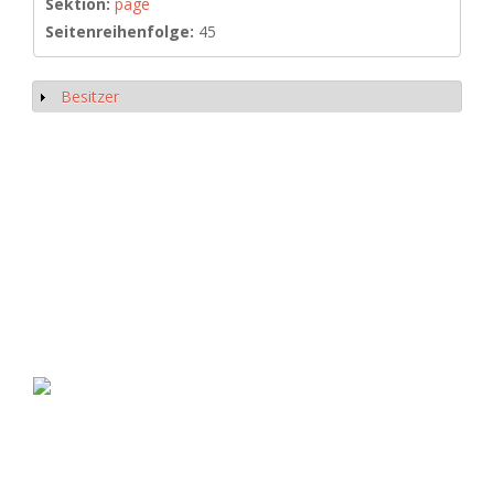
Sektion:
page
Seitenreihenfolge:
45
Besitzer
Show