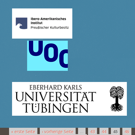
« erste Seite
‹ vorherige Seite
…
43
44
45
46