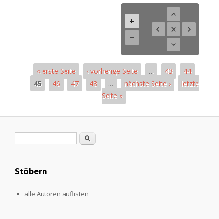
« erste Seite
‹ vorherige Seite
…
43
44
45
46
47
48
…
nächste Seite ›
letzte
Seite »
Pages
Search form
Search
Stöbern
alle Autoren auflisten