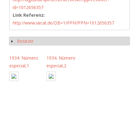
id=1012656357
Link Referenz:
http://www.iaicat.de/DB=1/PPN?PPN=1012656357
Besitzer
Show
1934. Número
1934. Número
especial,1
especial,2