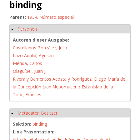
binding
Parent:
1934. Número especial
Personen
Hide
Autoren dieser Ausgabe:
Castellanos González, Julio
Lazo Adalid, Agustín
Mérida, Carlos
Olaguíbel, Juan J.
Rivera y Barrientos Acosta y Rodríguez, Diego María de
la Concepción Juan Nepomuceno Estanislao de la
Toor, Frances
Metadaten Besitzer
Hide
Sektion:
binding
Link Präsentation:
http://digital.iai.spk-berlin.de/viewer/ppnresolver?