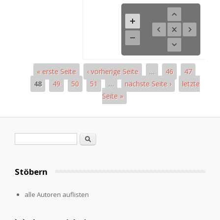
« erste Seite
‹ vorherige Seite
…
46
47
48
49
50
51
…
nächste Seite ›
letzte
Seite »
Pages
Search form
Search
Stöbern
alle Autoren auflisten