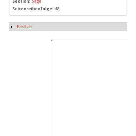
Sektion:
page
Seitenreihenfolge:
48
Besitzer
Show