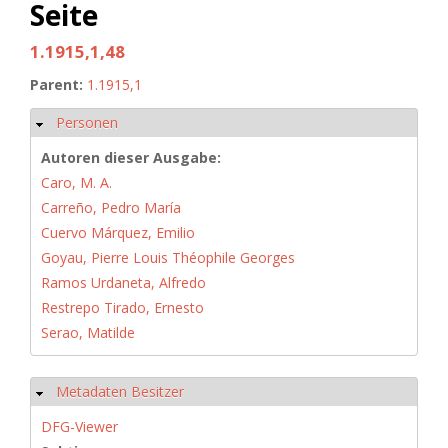
Seite
1.1915,1,48
Parent:
1.1915,1
Personen
Hide
Autoren dieser Ausgabe:
Caro, M. A.
Carreño, Pedro María
Cuervo Márquez, Emilio
Goyau, Pierre Louis Théophile Georges
Ramos Urdaneta, Alfredo
Restrepo Tirado, Ernesto
Serao, Matilde
Metadaten Besitzer
Hide
DFG-Viewer