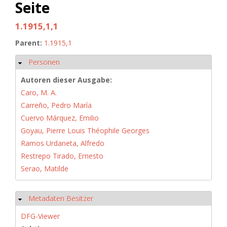
Seite
1.1915,1,1
Parent:
1.1915,1
Personen
Hide
Autoren dieser Ausgabe:
Caro, M. A.
Carreño, Pedro María
Cuervo Márquez, Emilio
Goyau, Pierre Louis Théophile Georges
Ramos Urdaneta, Alfredo
Restrepo Tirado, Ernesto
Serao, Matilde
Metadaten Besitzer
Hide
DFG-Viewer