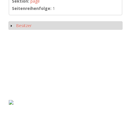
Sektion:
page
Seitenreihenfolge:
1
Besitzer
Show