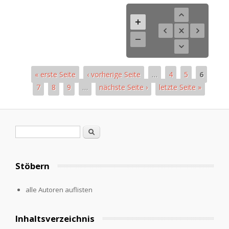
« erste Seite
‹ vorherige Seite
…
4
5
6
7
8
9
…
nächste Seite ›
letzte Seite »
Pages
Search form
Search
Stöbern
alle Autoren auflisten
Inhaltsverzeichnis