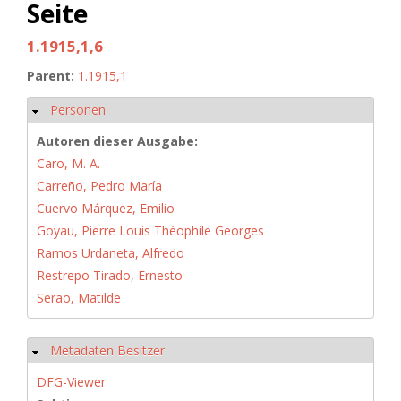
Seite
1.1915,1,6
Parent:
1.1915,1
Personen
Hide
Autoren dieser Ausgabe:
Caro, M. A.
Carreño, Pedro María
Cuervo Márquez, Emilio
Goyau, Pierre Louis Théophile Georges
Ramos Urdaneta, Alfredo
Restrepo Tirado, Ernesto
Serao, Matilde
Metadaten Besitzer
Hide
DFG-Viewer