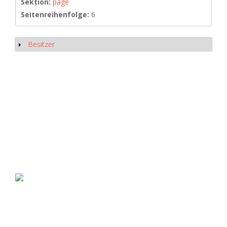
Sektion:
page
Seitenreihenfolge:
6
Besitzer
Show