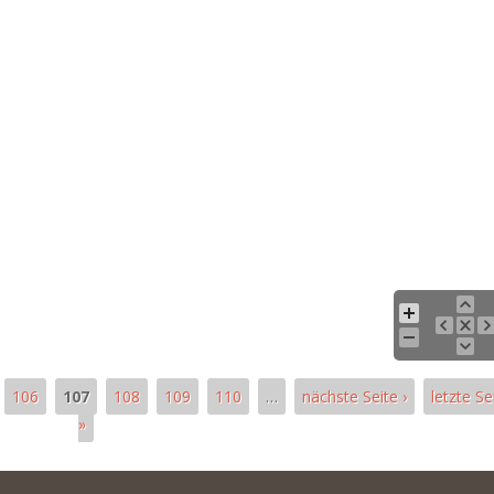
106
107
108
109
110
…
nächste Seite ›
letzte Se
»