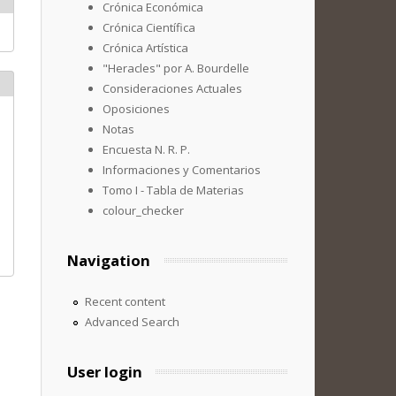
Crónica Económica
Crónica Científica
Crónica Artística
"Heracles" por A. Bourdelle
Consideraciones Actuales
Oposiciones
Notas
Encuesta N. R. P.
Informaciones y Comentarios
Tomo I - Tabla de Materias
colour_checker
Navigation
Recent content
Advanced Search
User login