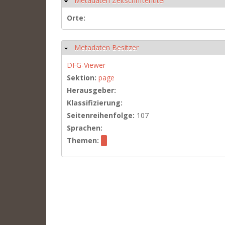
Metadaten Zeitschriftentitel
Hide
Orte:
Metadaten Besitzer
Hide
DFG-Viewer
Sektion:
page
Herausgeber:
Klassifizierung:
Seitenreihenfolge:
107
Sprachen:
Themen: