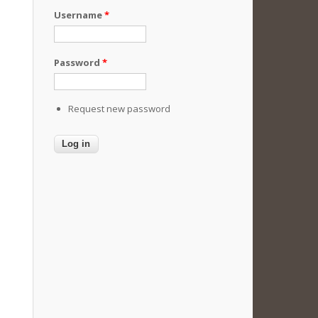
Username
*
Password
*
Request new password