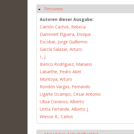
Personen
Hide
Autoren dieser Ausgabe:
Carrión Cachot, Rebeca
Dammert Elguera, Enrique
Escobar, Jorge Guillermo
García Salazar, Arturo
I., J.
Ibérico Rodríguez, Mariano
Labarthe, Pedro Abel
Montoya, Arturo
Rondón Vargas, Fernando
Ugarte Ocampo, César Antonio
Ulloa Cisneros, Alberto
Ureta Ferrande, Alberto J.
Wiesse R., Carlos