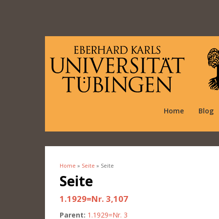
Home
Blog
Home
»
Seite
» Seite
You are here
Seite
1.1929=Nr. 3,107
Parent:
1.1929=Nr. 3