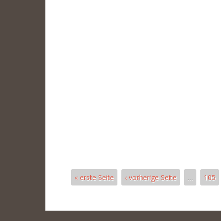
« erste Seite
‹ vorherige Seite
…
105
Pages