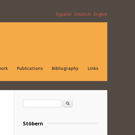
Español
Deutsch
English
work
Publications
Bibliography
Links
Search form
Search
Stöbern