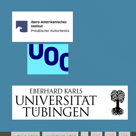
« erste Seite
‹ vorherige Seite
…
154
155
156