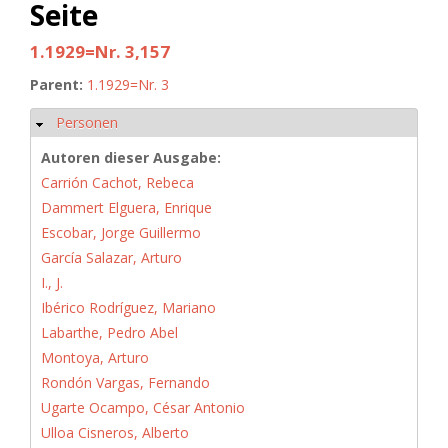
Seite
1.1929=Nr. 3,157
Parent:
1.1929=Nr. 3
Personen
Hide
Autoren dieser Ausgabe:
Carrión Cachot, Rebeca
Dammert Elguera, Enrique
Escobar, Jorge Guillermo
García Salazar, Arturo
I., J.
Ibérico Rodríguez, Mariano
Labarthe, Pedro Abel
Montoya, Arturo
Rondón Vargas, Fernando
Ugarte Ocampo, César Antonio
Ulloa Cisneros, Alberto