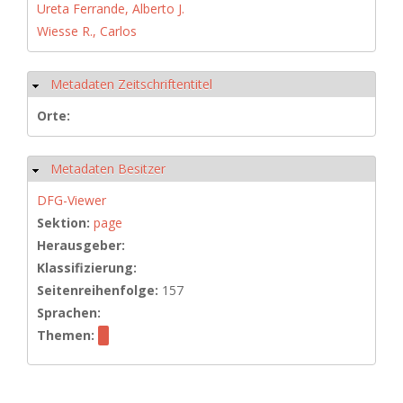
Ureta Ferrande, Alberto J.
Wiesse R., Carlos
Metadaten Zeitschriftentitel
Hide
Orte:
Metadaten Besitzer
Hide
DFG-Viewer
Sektion:
page
Herausgeber:
Klassifizierung:
Seitenreihenfolge:
157
Sprachen:
Themen: