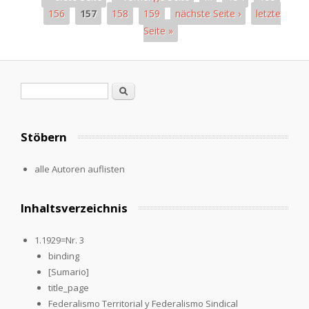
156
157
158
159
nächste Seite ›
letzte
Seite »
Pages
Search form
Search
Stöbern
alle Autoren auflisten
Inhaltsverzeichnis
1.1929=Nr. 3
binding
[Sumario]
title_page
Federalismo Territorial y Federalismo Sindical