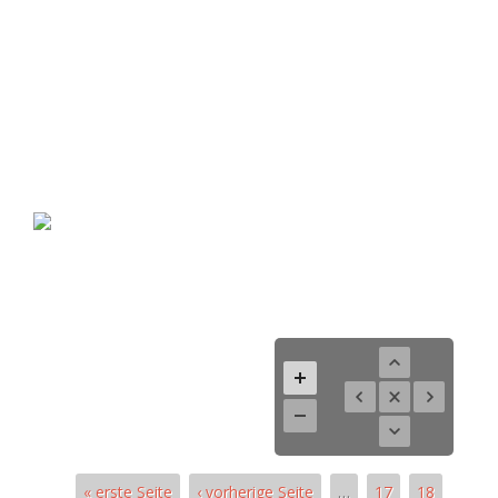
« erste Seite
‹ vorherige Seite
…
17
18