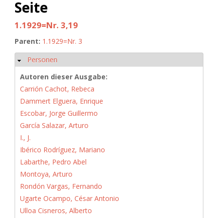
Seite
1.1929=Nr. 3,19
Parent:
1.1929=Nr. 3
Personen
Hide
Autoren dieser Ausgabe:
Carrión Cachot, Rebeca
Dammert Elguera, Enrique
Escobar, Jorge Guillermo
García Salazar, Arturo
I., J.
Ibérico Rodríguez, Mariano
Labarthe, Pedro Abel
Montoya, Arturo
Rondón Vargas, Fernando
Ugarte Ocampo, César Antonio
Ulloa Cisneros, Alberto