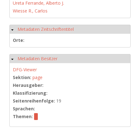
Ureta Ferrande, Alberto J.
Wiesse R., Carlos
Metadaten Zeitschriftentitel
Hide
Orte:
Metadaten Besitzer
Hide
DFG-Viewer
Sektion:
page
Herausgeber:
Klassifizierung:
Seitenreihenfolge:
19
Sprachen:
Themen: