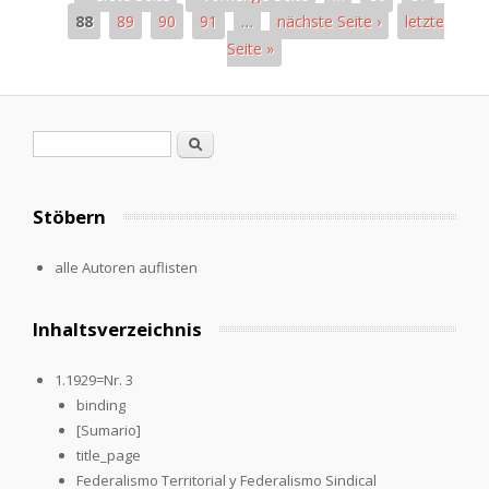
88
89
90
91
…
nächste Seite ›
letzte
Seite »
Pages
Search form
Search
Stöbern
alle Autoren auflisten
Inhaltsverzeichnis
1.1929=Nr. 3
binding
[Sumario]
title_page
Federalismo Territorial y Federalismo Sindical