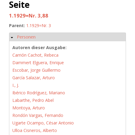
Seite
1.1929=Nr. 3,88
Parent:
1.1929=Nr. 3
Personen
Hide
Autoren dieser Ausgabe:
Carrión Cachot, Rebeca
Dammert Elguera, Enrique
Escobar, Jorge Guillermo
García Salazar, Arturo
I., J.
Ibérico Rodríguez, Mariano
Labarthe, Pedro Abel
Montoya, Arturo
Rondón Vargas, Fernando
Ugarte Ocampo, César Antonio
Ulloa Cisneros, Alberto