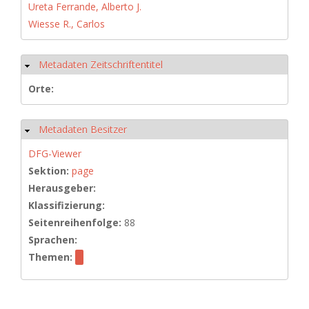
Ureta Ferrande, Alberto J.
Wiesse R., Carlos
Metadaten Zeitschriftentitel
Hide
Orte:
Metadaten Besitzer
Hide
DFG-Viewer
Sektion:
page
Herausgeber:
Klassifizierung:
Seitenreihenfolge:
88
Sprachen:
Themen: