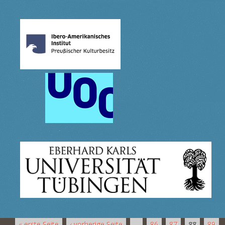
« erste Seite
‹ vorherige Seite
…
86
87
88
89