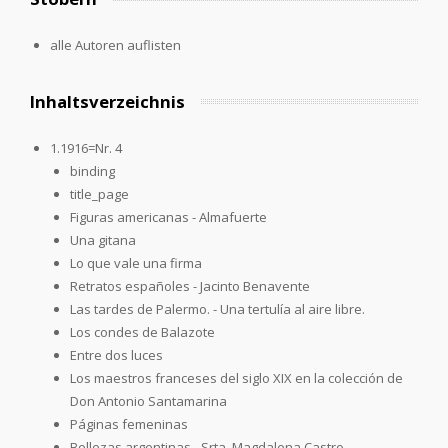
alle Autoren auflisten
Inhaltsverzeichnis
1.1916=Nr. 4
binding
title_page
Figuras americanas - Almafuerte
Una gitana
Lo que vale una firma
Retratos españoles - Jacinto Benavente
Las tardes de Palermo. - Una tertulía al aire libre.
Los condes de Balazote
Entre dos luces
Los maestros franceses del siglo XIX en la colección de
Don Antonio Santamarina
Páginas femeninas
Bellezas argentinas - Srta. Magdalena Castro