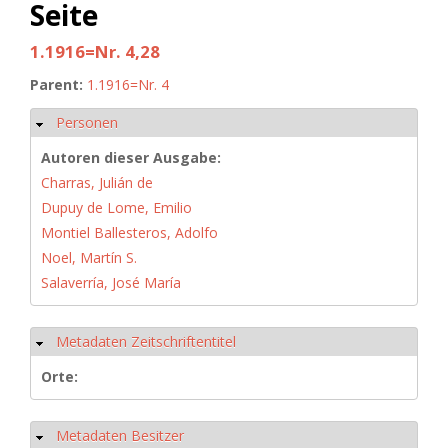
Seite
1.1916=Nr. 4,28
Parent:
1.1916=Nr. 4
Personen
Hide
Autoren dieser Ausgabe:
Charras, Julián de
Dupuy de Lome, Emilio
Montiel Ballesteros, Adolfo
Noel, Martín S.
Salaverría, José María
Metadaten Zeitschriftentitel
Hide
Orte:
Metadaten Besitzer
Hide