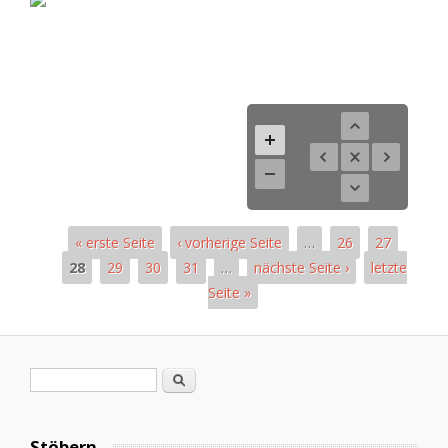
« erste Seite
‹ vorherige Seite
…
26
27
28
29
30
31
…
nächste Seite ›
letzte
Seite »
Pages
Search form
Search
Stöbern