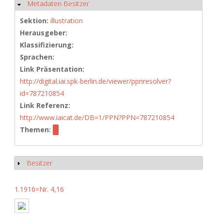
Metadaten Besitzer
Hide
Sektion:
illustration
Herausgeber:
Klassifizierung:
Sprachen:
Link Präsentation:
http://digital.iai.spk-berlin.de/viewer/ppnresolver?
id=787210854
Link Referenz:
http://www.iaicat.de/DB=1/PPN?PPN=787210854
Themen:
Besitzer
Show
1.1916=Nr. 4,16