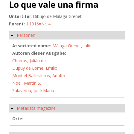
Lo que vale una firma
Untertitel:
Dibujo de Málaga Grenet
Parent:
1.1916=Nr. 4
Personen
Ausblenden
Associated name:
Málaga Grenet, Julio
Autoren dieser Ausgabe:
Charras, Julián de
Dupuy de Lome, Emilio
Montiel Ballesteros, Adolfo
Noel, Martín S.
Salaverría, José María
Metadata magazine
Ausblenden
Orte: