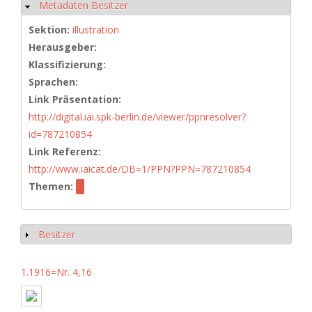
Metadaten Besitzer
Ausblenden
Sektion:
illustration
Herausgeber:
Klassifizierung:
Sprachen:
Link Präsentation:
http://digital.iai.spk-berlin.de/viewer/ppnresolver?
id=787210854
Link Referenz:
http://www.iaicat.de/DB=1/PPN?PPN=787210854
Themen:
Besitzer
Anzeigen
1.1916=Nr. 4,16