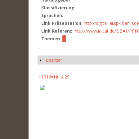
Klassifizierung:
Sprachen:
Link Präsentation:
http://digital.iai.spk-berli
Link Referenz:
http://www.iaicat.de/DB=1/P
Themen:
Besitzer
Anzeigen
1.1916=Nr. 4,29