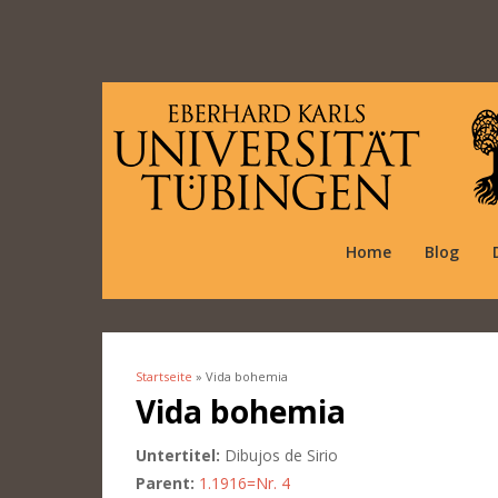
Home
Blog
Startseite
» Vida bohemia
Sie sind hier
Vida bohemia
Untertitel:
Dibujos de Sirio
Parent:
1.1916=Nr. 4