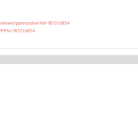
n.de/viewer/ppnresolver?id=787210854
PN?PPN=787210854