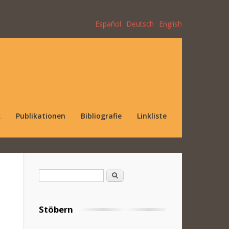
Español
Deutsch
English
k
Publikationen
Bibliografie
Linkliste
Suchformular
Suche
Stöbern