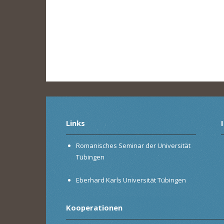
Links
Romanisches Seminar der Universität
Tübingen
Eberhard Karls Universität Tübingen
Kooperationen