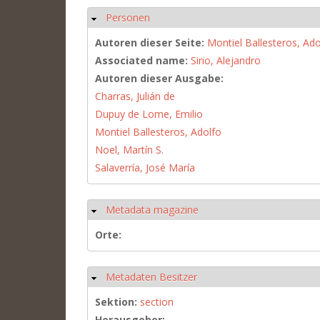
Personen
Ausblenden
Autoren dieser Seite:
Montiel Ballesteros, Ado
Associated name:
Sirio, Alejandro
Autoren dieser Ausgabe:
Charras, Julián de
Dupuy de Lome, Emilio
Montiel Ballesteros, Adolfo
Noel, Martín S.
Salaverría, José María
Metadata magazine
Ausblenden
Orte:
Metadaten Besitzer
Ausblenden
Sektion:
section
Herausgeber: