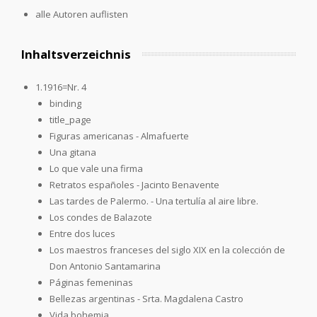
alle Autoren auflisten
Inhaltsverzeichnis
1.1916=Nr. 4
binding
title_page
Figuras americanas - Almafuerte
Una gitana
Lo que vale una firma
Retratos españoles - Jacinto Benavente
Las tardes de Palermo. - Una tertulía al aire libre.
Los condes de Balazote
Entre dos luces
Los maestros franceses del siglo XIX en la colección de
Don Antonio Santamarina
Páginas femeninas
Bellezas argentinas - Srta. Magdalena Castro
Vida bohemia