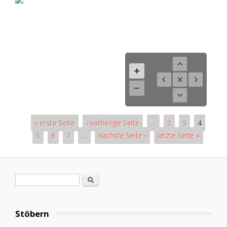
« erste Seite
‹ vorherige Seite
…
2
3
4
5
6
7
…
nächste Seite ›
letzte Seite »
Pages
Search form
Search
Stöbern