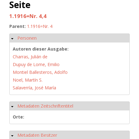
Seite
1.1916=Nr. 4,4
Parent:
1.1916=Nr. 4
Personen
Hide
Autoren dieser Ausgabe:
Charras, Julián de
Dupuy de Lome, Emilio
Montiel Ballesteros, Adolfo
Noel, Martín S.
Salaverría, José María
Metadaten Zeitschriftentitel
Hide
Orte:
Metadaten Besitzer
Hide