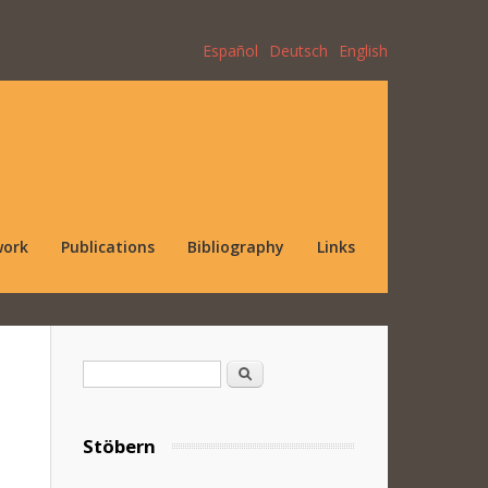
Español
Deutsch
English
work
Publications
Bibliography
Links
Search form
Search
Stöbern