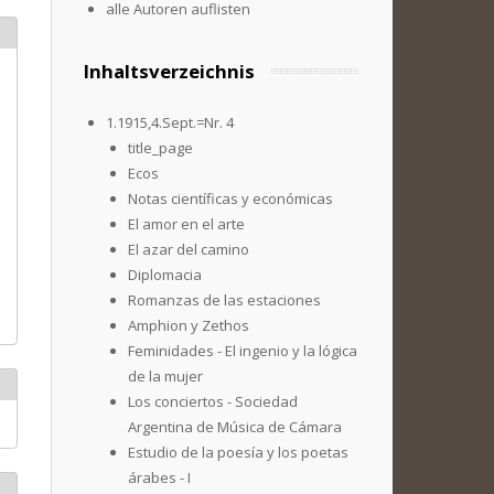
alle Autoren auflisten
Inhaltsverzeichnis
1.1915,4.Sept.=Nr. 4
title_page
Ecos
Notas científicas y económicas
El amor en el arte
El azar del camino
Diplomacia
Romanzas de las estaciones
Amphion y Zethos
Feminidades - El ingenio y la lógica
de la mujer
Los conciertos - Sociedad
Argentina de Música de Cámara
Estudio de la poesía y los poetas
árabes - I