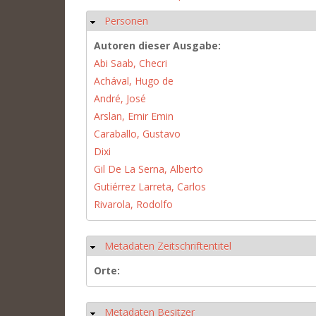
Personen
Hide
Autoren dieser Ausgabe:
Abi Saab, Checri
Achával, Hugo de
André, José
Arslan, Emir Emin
Caraballo, Gustavo
Dixi
Gil De La Serna, Alberto
Gutiérrez Larreta, Carlos
Rivarola, Rodolfo
Metadaten Zeitschriftentitel
Hide
Orte:
Metadaten Besitzer
Hide