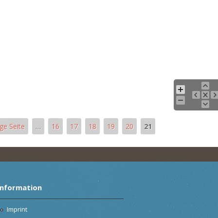
ige Seite
…
16
17
18
19
20
21
Information
Imprint