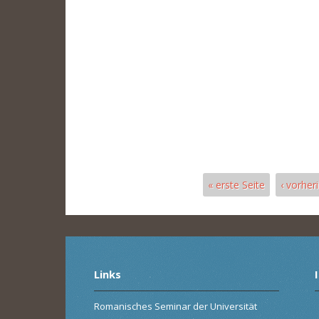
« erste Seite
‹ vorher
Pages
Links
Romanisches Seminar der Universität