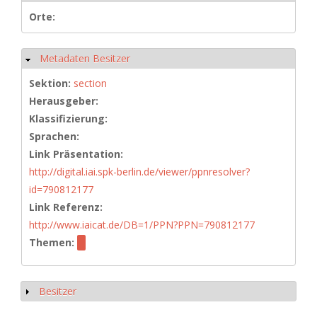
Orte:
Metadaten Besitzer
Hide
Sektion:
section
Herausgeber:
Klassifizierung:
Sprachen:
Link Präsentation:
http://digital.iai.spk-berlin.de/viewer/ppnresolver?
id=790812177
Link Referenz:
http://www.iaicat.de/DB=1/PPN?PPN=790812177
Themen:
Besitzer
Show