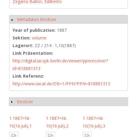
Zegarra Ballón, Edilberto
Metadaten Besitzer
Hide
Year of publication:
1887
Sektion:
volume
Lagerort:
ZZ / 214 : 1,10(1887)
Link Präsentation:
http://digital.iai.spk-berlin.de/viewer/ppnresolver?
id=818881313
Link Referenz:
http://www.iaicat.de/DB=1/PPN?PPN=818881313
Besitzer
Show
1.1887=Nr.
1.1887=Nr.
1.1887=Nr.
10(16.Juli),1
10(16.Juli),2
10(16.Juli),3