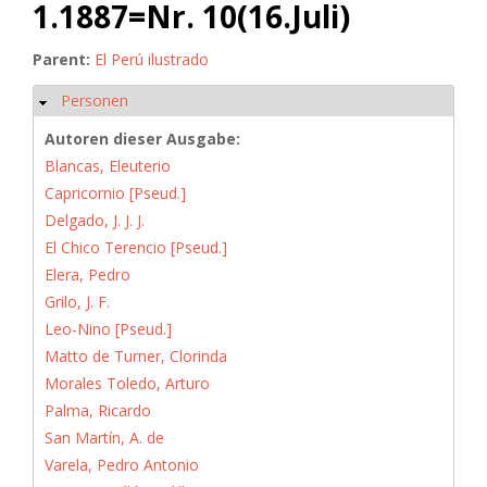
1.1887=Nr. 10(16.Juli)
Parent:
El Perú ilustrado
Personen
Hide
Autoren dieser Ausgabe:
Blancas, Eleuterio
Capricornio [Pseud.]
Delgado, J. J. J.
El Chico Terencio [Pseud.]
Elera, Pedro
Grilo, J. F.
Leo-Nino [Pseud.]
Matto de Turner, Clorinda
Morales Toledo, Arturo
Palma, Ricardo
San Martín, A. de
Varela, Pedro Antonio