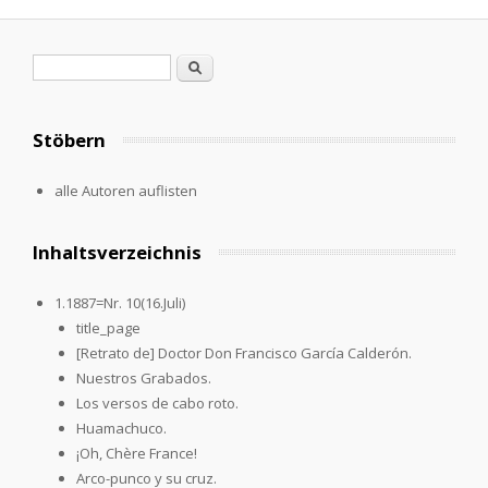
Search form
Search
Stöbern
alle Autoren auflisten
Inhaltsverzeichnis
1.1887=Nr. 10(16.Juli)
title_page
[Retrato de] Doctor Don Francisco García Calderón.
Nuestros Grabados.
Los versos de cabo roto.
Huamachuco.
¡Oh, Chère France!
Arco-punco y su cruz.