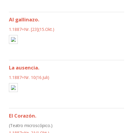
Al gallinazo.
1.1887=Nr. [23](15.Okt.)
La ausencia.
1.1887=Nr. 10(16.Juli)
El Corazón.
(Teatro microscópico.)
1.1887=Nr. 21(1.Okt.)