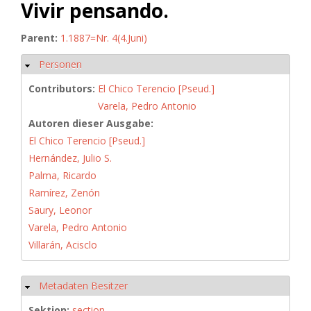
Vivir pensando.
Parent:
1.1887=Nr. 4(4.Juni)
Personen
Hide
Contributors:
El Chico Terencio [Pseud.]
Varela, Pedro Antonio
Autoren dieser Ausgabe:
El Chico Terencio [Pseud.]
Hernández, Julio S.
Palma, Ricardo
Ramírez, Zenón
Saury, Leonor
Varela, Pedro Antonio
Villarán, Acisclo
Metadaten Besitzer
Hide
Sektion:
section