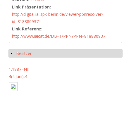
Link Präsentation:
http://digital.iai.spk-berlin.de/viewer/ppnresolver?
id=818880937
Link Referenz:
http://www.iaicat.de/DB=1/PPN?PPN=818880937
Besitzer
Show
1.1887=Nr.
4(4.Juni),4