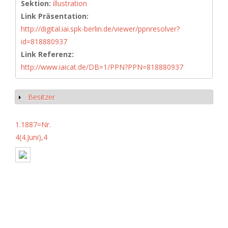
Sektion:
illustration
Link Präsentation:
http://digital.iai.spk-berlin.de/viewer/ppnresolver?
id=818880937
Link Referenz:
http://www.iaicat.de/DB=1/PPN?PPN=818880937
Besitzer
Show
1.1887=Nr.
4(4.Juni),4