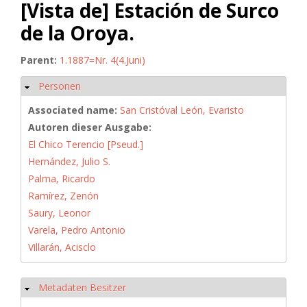
[Vista de] Estación de Surco
de la Oroya.
Parent:
1.1887=Nr. 4(4.Juni)
Personen
Hide
Associated name:
San Cristóval León, Evaristo
Autoren dieser Ausgabe:
El Chico Terencio [Pseud.]
Hernández, Julio S.
Palma, Ricardo
Ramírez, Zenón
Saury, Leonor
Varela, Pedro Antonio
Villarán, Acisclo
Metadaten Besitzer
Hide