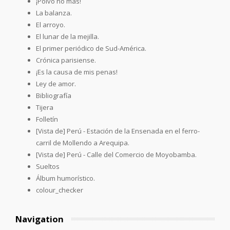
¡Polvo no más!
La balanza.
El arroyo.
El lunar de la mejilla.
El primer periódico de Sud-América.
Crónica parisiense.
¡Es la causa de mis penas!
Ley de amor.
Bibliografía
Tijera
Folletín
[Vista de] Perú - Estación de la Ensenada en el ferro-
carril de Mollendo a Arequipa.
[Vista de] Perú - Calle del Comercio de Moyobamba.
Sueltos
Álbum humorístico.
colour_checker
Navigation