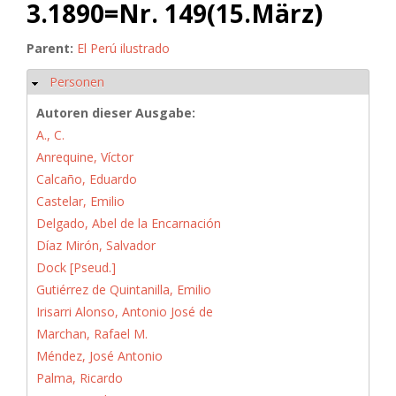
3.1890=Nr. 149(15.März)
Parent:
El Perú ilustrado
Personen
Hide
Autoren dieser Ausgabe:
A., C.
Anrequine, Víctor
Calcaño, Eduardo
Castelar, Emilio
Delgado, Abel de la Encarnación
Díaz Mirón, Salvador
Dock [Pseud.]
Gutiérrez de Quintanilla, Emilio
Irisarri Alonso, Antonio José de
Marchan, Rafael M.
Méndez, José Antonio
Palma, Ricardo