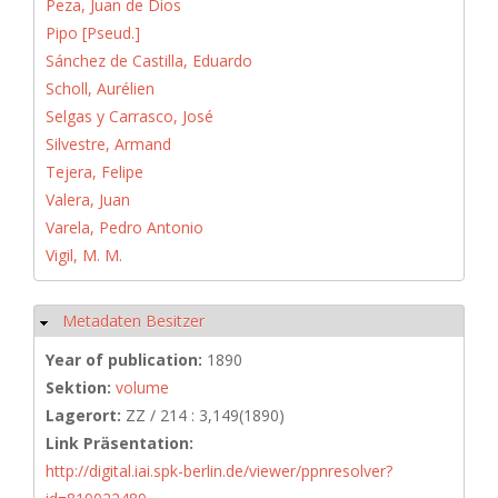
Peza, Juan de Dios
Pipo [Pseud.]
Sánchez de Castilla, Eduardo
Scholl, Aurélien
Selgas y Carrasco, José
Silvestre, Armand
Tejera, Felipe
Valera, Juan
Varela, Pedro Antonio
Vigil, M. M.
Metadaten Besitzer
Hide
Year of publication:
1890
Sektion:
volume
Lagerort:
ZZ / 214 : 3,149(1890)
Link Präsentation:
http://digital.iai.spk-berlin.de/viewer/ppnresolver?