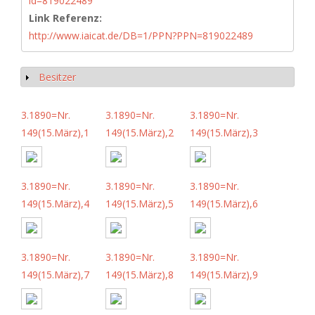
id=819022489
Link Referenz:
http://www.iaicat.de/DB=1/PPN?PPN=819022489
Besitzer
Show
3.1890=Nr.
3.1890=Nr.
3.1890=Nr.
149(15.März),1
149(15.März),2
149(15.März),3
3.1890=Nr.
3.1890=Nr.
3.1890=Nr.
149(15.März),4
149(15.März),5
149(15.März),6
3.1890=Nr.
3.1890=Nr.
3.1890=Nr.
149(15.März),7
149(15.März),8
149(15.März),9