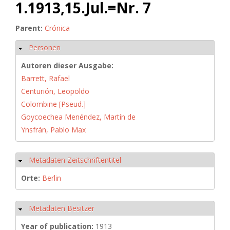
1.1913,15.Jul.=Nr. 7
Parent:
Crónica
Personen
Hide
Autoren dieser Ausgabe:
Barrett, Rafael
Centurión, Leopoldo
Colombine [Pseud.]
Goycoechea Menéndez, Martín de
Ynsfrán, Pablo Max
Metadaten Zeitschriftentitel
Hide
Orte:
Berlin
Metadaten Besitzer
Hide
Year of publication:
1913