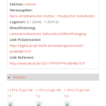
Sektion:
volume
Herausgeber:
Ibero-Amerikanisches Institut - Preußischer Kulturbesitz
Lagerort:
Z / 23042 : 1,7(1913)
Klassifizierung:
Lateinamerikanische Kulturzeitschriften#Paraguay
Link Präsentation:
http://digital.iai.spk-berlin.de/viewer/ppnresolver?
id=88486197X
Link Referenz:
http://www.iaicat.de/DB=1/PPN?PPN=88486197X
Besitzer
Show
1.1913,15.Jul.=Nr.
1.1913,15.Jul.=Nr.
1.1913,15.Jul.=Nr.
7,1
7,2
7,3