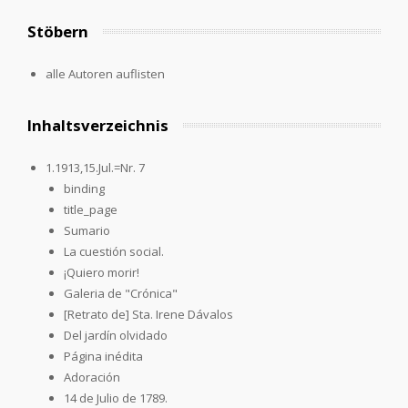
Stöbern
alle Autoren auflisten
Inhaltsverzeichnis
1.1913,15.Jul.=Nr. 7
binding
title_page
Sumario
La cuestión social.
¡Quiero morir!
Galeria de "Crónica"
[Retrato de] Sta. Irene Dávalos
Del jardín olvidado
Página inédita
Adoración
14 de Julio de 1789.