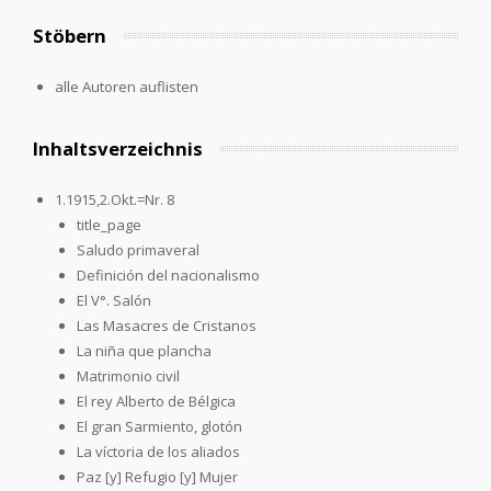
Stöbern
alle Autoren auflisten
Inhaltsverzeichnis
1.1915,2.Okt.=Nr. 8
title_page
Saludo primaveral
Definición del nacionalismo
El V°. Salón
Las Masacres de Cristanos
La niña que plancha
Matrimonio civil
El rey Alberto de Bélgica
El gran Sarmiento, glotón
La víctoria de los aliados
Paz [y] Refugio [y] Mujer