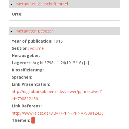
Metadaten Zeitschriftentitel
Hide
Orte:
Metadaten Besitzer
Hide
Year of publication:
1915
Sektion:
volume
Herausgeber:
Lagerort:
Arg bi 3798 : 1-26(1915/16) [4]
Klassifizierung:
Sprachen:
Link Präsentation:
http://digital.iai.spk-berlin.de/viewer/ppnresolver?
id=790812436
Link Referenz:
http://www.iaicat.de/DB=1/PPN?PPN=790812436
Themen: