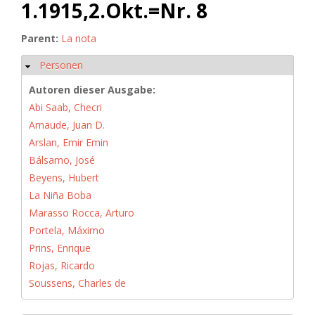
1.1915,2.Okt.=Nr. 8
Parent:
La nota
Personen
Hide
Autoren dieser Ausgabe:
Abi Saab, Checri
Arnaude, Juan D.
Arslan, Emir Emin
Bálsamo, José
Beyens, Hubert
La Niña Boba
Marasso Rocca, Arturo
Portela, Máximo
Prins, Enrique
Rojas, Ricardo
Soussens, Charles de