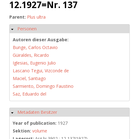
12.1927=Nr. 137
Parent:
Plus ultra
Personen
Hide
Autoren dieser Ausgabe:
Bunge, Carlos Octavio
Güiraldes, Ricardo
Iglesias, Eugenio Julio
Lascano Tegui, Vizconde de
Maciel, Santiago
Sarmiento, Domingo Faustino
Saz, Eduardo del
Metadaten Besitzer
Hide
Year of publication:
1927
Sektion:
volume
Lagerort:
Arg bi 3902 : 12,137(1927)