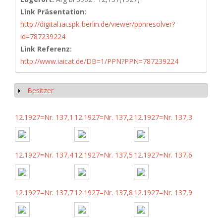
Link Präsentation:
http://digital.iai.spk-berlin.de/viewer/ppnresolver?
id=787239224
Link Referenz:
http://www.iaicat.de/DB=1/PPN?PPN=787239224
Besitzer
Show
12.1927=Nr. 137,1
12.1927=Nr. 137,2
12.1927=Nr. 137,3
12.1927=Nr. 137,4
12.1927=Nr. 137,5
12.1927=Nr. 137,6
12.1927=Nr. 137,7
12.1927=Nr. 137,8
12.1927=Nr. 137,9