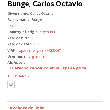
Bunge, Carlos Octavio
Given name:
Carlos Octavio
Family name:
Bunge
Sex:
male
Country of origin:
Argentina
Year of birth:
1875
Year of death:
1918
VIAF:
http://viaf.org/viaf/74235581
Username:
jörg.lehmann
Als Autor:
El derecho canónico en la España goda
10.1913=Nr. 28-30
La cabeza del lobo