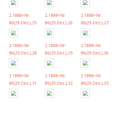
2.1888=Nr.
2.1888=Nr.
2.1888=Nr.
86(29.Dez.),25
86(29.Dez.),26
86(29.Dez.),27
2.1888=Nr.
2.1888=Nr.
2.1888=Nr.
86(29.Dez.),28
86(29.Dez.),29
86(29.Dez.),30
2.1888=Nr.
2.1888=Nr.
2.1888=Nr.
86(29.Dez.),31
86(29.Dez.),32
86(29.Dez.),33