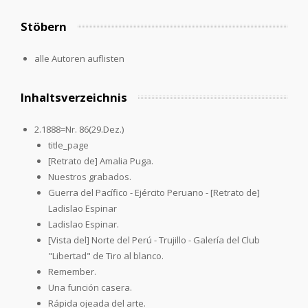
Stöbern
alle Autoren auflisten
Inhaltsverzeichnis
2.1888=Nr. 86(29.Dez.)
title_page
[Retrato de] Amalia Puga.
Nuestros grabados.
Guerra del Pacífico - Ejército Peruano - [Retrato de]
Ladislao Espinar
Ladislao Espinar.
[Vista del] Norte del Perú - Trujillo - Galería del Club
"Libertad" de Tiro al blanco.
Remember.
Una función casera.
Rápida ojeada del arte.