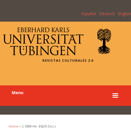
Español
Deutsch
English
REVISTAS CULTURALES 2.0
Menu
Home
» 2.1888=Nr. 86(29.Dez.)
You are here