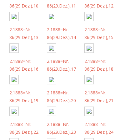
86(29.Dez.),10
86(29.Dez.),11
86(29.Dez.),12
2.1888=Nr.
2.1888=Nr.
2.1888=Nr.
86(29.Dez.),13
86(29.Dez.),14
86(29.Dez.),15
2.1888=Nr.
2.1888=Nr.
2.1888=Nr.
86(29.Dez.),16
86(29.Dez.),17
86(29.Dez.),18
2.1888=Nr.
2.1888=Nr.
2.1888=Nr.
86(29.Dez.),19
86(29.Dez.),20
86(29.Dez.),21
2.1888=Nr.
2.1888=Nr.
2.1888=Nr.
86(29.Dez.),22
86(29.Dez.),23
86(29.Dez.),24