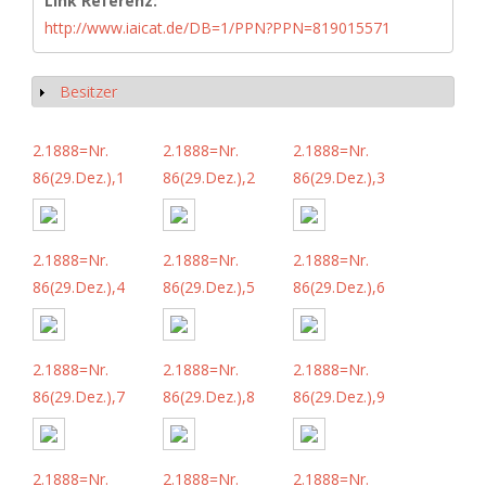
Link Referenz:
http://www.iaicat.de/DB=1/PPN?PPN=819015571
Besitzer
Show
2.1888=Nr.
2.1888=Nr.
2.1888=Nr.
86(29.Dez.),1
86(29.Dez.),2
86(29.Dez.),3
2.1888=Nr.
2.1888=Nr.
2.1888=Nr.
86(29.Dez.),4
86(29.Dez.),5
86(29.Dez.),6
2.1888=Nr.
2.1888=Nr.
2.1888=Nr.
86(29.Dez.),7
86(29.Dez.),8
86(29.Dez.),9
2.1888=Nr.
2.1888=Nr.
2.1888=Nr.