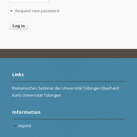
Request new password
Links
Romanisches Seminar der Universität Tübingen Eberhard
Karls Universität Tübingen
Information
Imprint