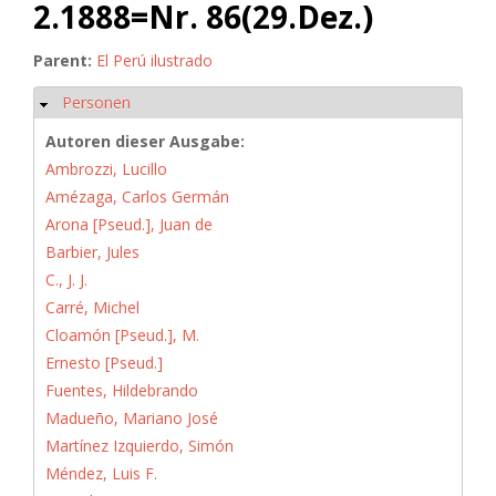
2.1888=Nr. 86(29.Dez.)
Parent:
El Perú ilustrado
Personen
Hide
Autoren dieser Ausgabe:
Ambrozzi, Lucillo
Amézaga, Carlos Germán
Arona [Pseud.], Juan de
Barbier, Jules
C., J. J.
Carré, Michel
Cloamón [Pseud.], M.
Ernesto [Pseud.]
Fuentes, Hildebrando
Madueño, Mariano José
Martínez Izquierdo, Simón
Méndez, Luis F.