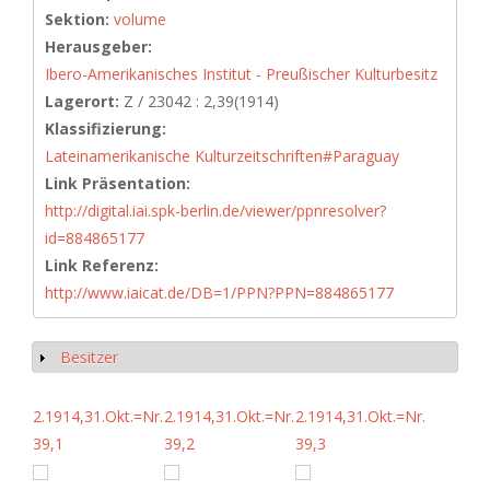
Sektion:
volume
Herausgeber:
Ibero-Amerikanisches Institut - Preußischer Kulturbesitz
Lagerort:
Z / 23042 : 2,39(1914)
Klassifizierung:
Lateinamerikanische Kulturzeitschriften#Paraguay
Link Präsentation:
http://digital.iai.spk-berlin.de/viewer/ppnresolver?
id=884865177
Link Referenz:
http://www.iaicat.de/DB=1/PPN?PPN=884865177
Besitzer
Show
2.1914,31.Okt.=Nr.
2.1914,31.Okt.=Nr.
2.1914,31.Okt.=Nr.
39,1
39,2
39,3