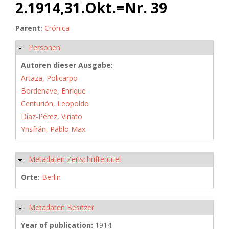
2.1914,31.Okt.=Nr. 39
Parent:
Crónica
Personen
Hide
Autoren dieser Ausgabe:
Artaza, Policarpo
Bordenave, Enrique
Centurión, Leopoldo
Díaz-Pérez, Viriato
Ynsfrán, Pablo Max
Metadaten Zeitschriftentitel
Hide
Orte:
Berlin
Metadaten Besitzer
Hide
Year of publication:
1914