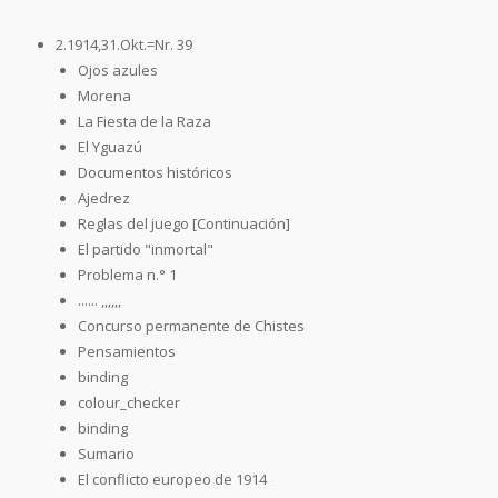
2.1914,31.Okt.=Nr. 39
Ojos azules
Morena
La Fiesta de la Raza
El Yguazú
Documentos históricos
Ajedrez
Reglas del juego [Continuación]
El partido "inmortal"
Problema n.° 1
...... ,,,,,,
Concurso permanente de Chistes
Pensamientos
binding
colour_checker
binding
Sumario
El conflicto europeo de 1914