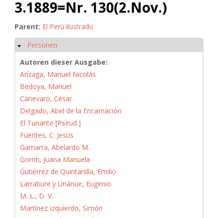
3.1889=Nr. 130(2.Nov.)
Parent:
El Perú ilustrado
Personen
Hide
Autoren dieser Ausgabe:
Arízaga, Manuel Nicolás
Bedoya, Manuel
Canevaro, César
Delgado, Abel de la Encarnación
El Tunante [Pseud.]
Fuentes, C. Jesús
Gamarra, Abelardo M.
Gorriti, Juana Manuela
Gutiérrez de Quintanilla, Emilio
Larrabure y Unánue, Eugenio
M. L., D. V.
Martínez Izquierdo, Simón