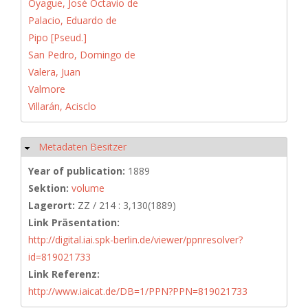
Oyague, José Octavio de
Palacio, Eduardo de
Pipo [Pseud.]
San Pedro, Domingo de
Valera, Juan
Valmore
Villarán, Acisclo
Metadaten Besitzer
Hide
Year of publication:
1889
Sektion:
volume
Lagerort:
ZZ / 214 : 3,130(1889)
Link Präsentation:
http://digital.iai.spk-berlin.de/viewer/ppnresolver?
id=819021733
Link Referenz:
http://www.iaicat.de/DB=1/PPN?PPN=819021733