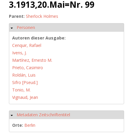
3.1913,20.Mai=Nr. 99
Parent:
Sherlock Holmes
Personen
Hide
Autoren dieser Ausgabe:
Cenquir, Rafael
Ivens, J.
Martínez, Ernesto M.
Prieto, Casimiro
Roldán, Luis
Sifro [Pseud.]
Tonio, M.
Vignaud, Jean
Metadaten Zeitschriftentitel
Hide
Orte:
Berlin