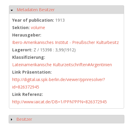
Metadaten Besitzer
Hide
Year of publication:
1913
Sektion:
volume
Herausgeber:
Ibero-Amerikanisches Institut - Preußischer Kulturbesitz
Lagerort:
Z / 15398 : 3,99(1912)
Klassifizierung:
Lateinamerikanische Kulturzeitschriften#Argentinien
Link Präsentation:
http://digital.iai.spk-berlin.de/viewer/ppnresolver?
id=826372945
Link Referenz:
http://www.iaicat.de/DB=1/PPN?PPN=826372945
Besitzer
Show