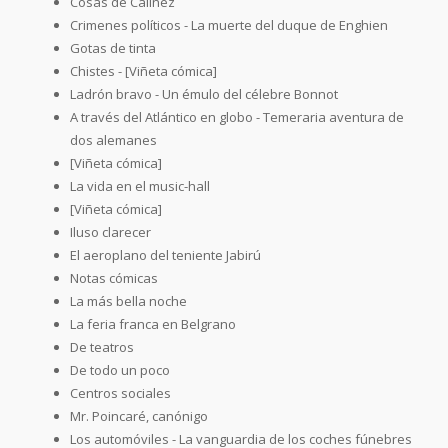
Cosas de Calínez
Crimenes políticos - La muerte del duque de Enghien
Gotas de tinta
Chistes - [Viñeta cómica]
Ladrón bravo - Un émulo del célebre Bonnot
A través del Atlántico en globo - Temeraria aventura de
dos alemanes
[Viñeta cómica]
La vida en el music-hall
[Viñeta cómica]
Iluso clarecer
El aeroplano del teniente Jabirú
Notas cómicas
La más bella noche
La feria franca en Belgrano
De teatros
De todo un poco
Centros sociales
Mr. Poincaré, canónigo
Los automóviles - La vanguardia de los coches fúnebres