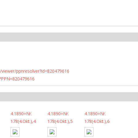
n.de/viewer/ppnresolver?id=820479616
PN?PPN=820479616
4.1890=Nr.
4.1890=Nr.
4.1890=Nr.
178(4.Okt.),4
178(4.Okt.),5
178(4.Okt.),6