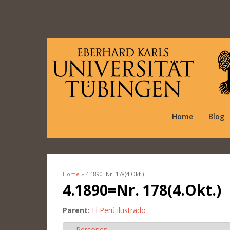
Home
Blog
Home
» 4.1890=Nr. 178(4.Okt.)
You are here
4.1890=Nr. 178(4.Okt.)
Parent:
El Perú ilustrado
Personen
Hide