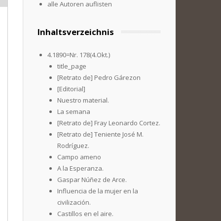
alle Autoren auflisten
Inhaltsverzeichnis
4.1890=Nr. 178(4.Okt.)
title_page
[Retrato de] Pedro Gárezon
[Editorial]
Nuestro material.
La semana
[Retrato de] Fray Leonardo Cortez.
[Retrato de] Teniente José M.
Rodríguez.
Campo ameno
A la Esperanza.
Gaspar Núñez de Arce.
Influencia de la mujer en la
civilización.
Castillos en el aire.