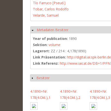
Tío Farruco [Pseud.]
Tobar, Carlos Rodolfo
Velarde, Samuel
Metadaten Besitzer
Hide
Year of publication:
1890
Sektion:
volume
Lagerort:
ZZ / 214 : 4,178(1890)
Link Präsentation:
http://digital.iai.spk-berli
Link Referenz:
http://www.iaicat.de/DB=1/P
Besitzer
Show
4.1890=Nr.
4.1890=Nr.
4.1890=Nr.
178(4.Okt.),1
178(4.Okt.),2
178(4.Okt.),3