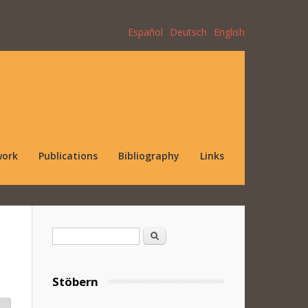
Español
Deutsch
English
work
Publications
Bibliography
Links
Search form
Search
Stöbern