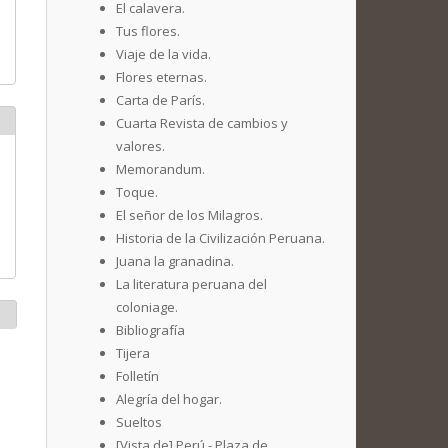
El calavera.
Tus flores.
Viaje de la vida.
Flores eternas.
Carta de París.
Cuarta Revista de cambios y
valores.
Memorandum.
Toque.
El señor de los Milagros.
Historia de la Civilización Peruana.
Juana la granadina.
La literatura peruana del
coloniage.
Bibliografía
Tijera
Folletín
Alegría del hogar.
Sueltos
[Vista de] Perú - Plaza de