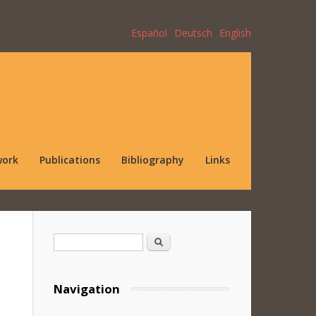
Español
Deutsch
English
work
Publications
Bibliography
Links
Search form
Search
Navigation