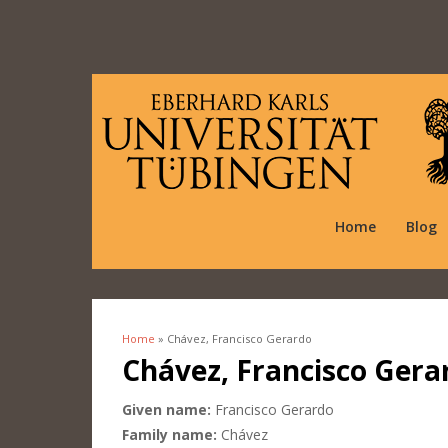
Home
Blog
Home
» Chávez, Francisco Gerardo
You are here
Chávez, Francisco Gera
Given name:
Francisco Gerardo
Family name:
Chávez