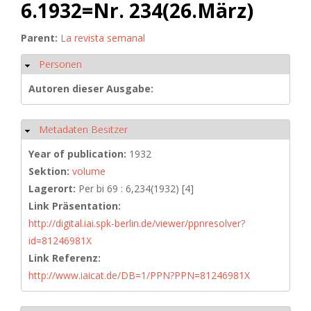
6.1932=Nr. 234(26.März)
Parent:
La revista semanal
Personen
Hide
Autoren dieser Ausgabe:
Metadaten Besitzer
Hide
Year of publication:
1932
Sektion:
volume
Lagerort:
Per bi 69 : 6,234(1932) [4]
Link Präsentation:
http://digital.iai.spk-berlin.de/viewer/ppnresolver?
id=81246981X
Link Referenz:
http://www.iaicat.de/DB=1/PPN?PPN=81246981X