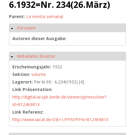
6.1932=Nr. 234(26.März)
Parent:
La revista semanal
Personen
Ausblenden
Autoren dieser Ausgabe:
Metadaten Besitzer
Ausblenden
Erscheinungsjahr:
1932
Sektion:
volume
Lagerort:
Per bi 69 : 6,234(1932) [4]
Link Präsentation:
http://digital.iai.spk-berlin.de/viewer/ppnresolver?
id=81246981X
Link Referenz:
http://www.iaicat.de/DB=1/PPN?PPN=81246981X