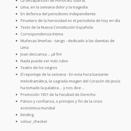
La desaparición de Honorato Subrac
Lima, en la semana dolor y la tragedia
En defensa del periodismo independiente
Piruetero de la heroicidad es el periodista de hoy en día
Texto de la Nueva Constitución Española
Correspondencia íntima
Muñecas limeñas - tango - dedicado a las damitas de
Lima
Joan descansa ... ¡al fin!
Nada puede ser más rubio
Teatro de los negros
El reportaje de la semana - En esta hora bastante
melodramática, la sagrada imagen del Corazón de Jesús
ha tomado la palabra ... y nos dice ...
Promoción 1931 de la Facultad de Derecho
Pánico y confianza, o principio y fin de la crisis
económica mundial
binding
colour_checker