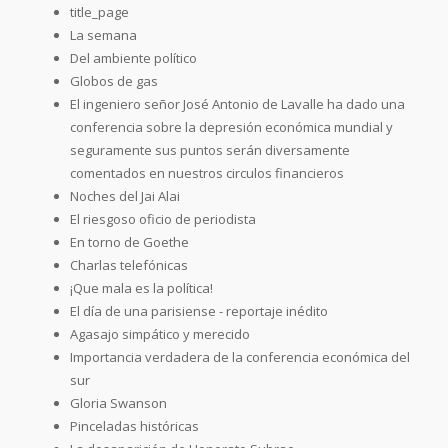
title_page
La semana
Del ambiente político
Globos de gas
El ingeniero señor José Antonio de Lavalle ha dado una
conferencia sobre la depresión económica mundial y
seguramente sus puntos serán diversamente
comentados en nuestros circulos financieros
Noches del Jai Alai
El riesgoso oficio de periodista
En torno de Goethe
Charlas telefónicas
¡Que mala es la política!
El día de una parisiense - reportaje inédito
Agasajo simpático y merecido
Importancia verdadera de la conferencia económica del
sur
Gloria Swanson
Pinceladas históricas