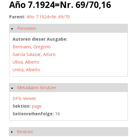
Año 7.1924=Nr. 69/70,16
Parent:
Año 7.1924=Nr. 69/70
Personen
Hide
Autoren dieser Ausgabe:
Bermann, Gregorio
García Salazar, Arturo
Ulloa, Alberto
Ureta, Alberto
Metadaten Besitzer
Hide
DFG-Viewer
Sektion:
page
Seitenreihenfolge:
16
Besitzer
Show