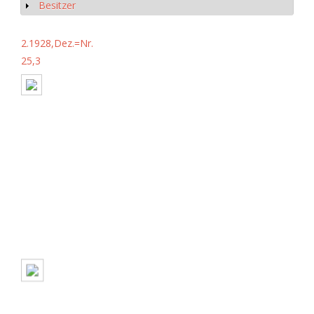
Besitzer
Show
2.1928,Dez.=Nr.
25,3