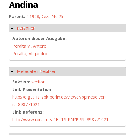
Andina
Parent:
2.1928,Dez.=Nr. 25
Personen
Hide
Autoren dieser Ausgabe:
Peralta V., Antero
Peralta, Alejandro
Metadaten Besitzer
Hide
Sektion:
section
Link Präsentation:
http://digital.iai.spk-berlin.de/viewer/ppnresolver?
id=898771021
Link Referenz:
http://www.iaicat.de/DB=1/PPN?PPN=898771021