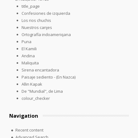
title_page
Confesiones de izquierda
Los rios chuchis
Nuestros canjes
Ortografía indoameriqana
Puna
El Kamili
Andina
Maliquita
Sirena encantadora
Paisaje sediento - (En Nazca)
Allin Kapak
De "Mundial", de Lima
colour_checker
Navigation
Recent content
Advanced Search