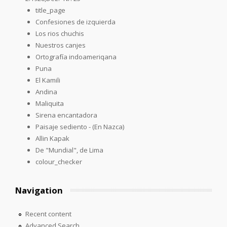
title_page
Confesiones de izquierda
Los rios chuchis
Nuestros canjes
Ortografía indoameriqana
Puna
El Kamili
Andina
Maliquita
Sirena encantadora
Paisaje sediento - (En Nazca)
Allin Kapak
De "Mundial", de Lima
colour_checker
Navigation
Recent content
Advanced Search