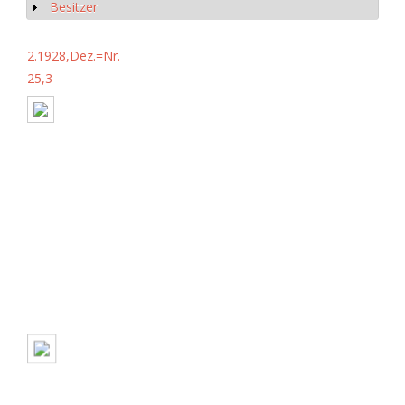
Besitzer
Show
2.1928,Dez.=Nr.
25,3