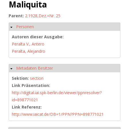
Maliquita
Parent:
2.1928,Dez.=Nr. 25
Personen
Hide
Autoren dieser Ausgabe:
Peralta V., Antero
Peralta, Alejandro
Metadaten Besitzer
Hide
Sektion:
section
Link Präsentation:
http://digital.iai.spk-berlin.de/viewer/ppnresolver?
id=898771021
Link Referenz:
http://www.iaicat.de/DB=1/PPN?PPN=898771021