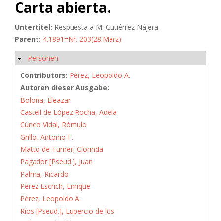
Carta abierta.
Untertitel:
Respuesta a M. Gutiérrez Nájera.
Parent:
4.1891=Nr. 203(28.März)
Personen
Hide
Contributors:
Pérez, Leopoldo A.
Autoren dieser Ausgabe:
Boloña, Eleazar
Castell de López Rocha, Adela
Cúneo Vidal, Rómulo
Grillo, Antonio F.
Matto de Turner, Clorinda
Pagador [Pseud.], Juan
Palma, Ricardo
Pérez Escrich, Enrique
Pérez, Leopoldo A.
Ríos [Pseud.], Lupercio de los