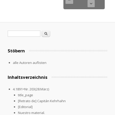
Search form
Search
Stöbern
alle Autoren auflisten
Inhaltsverzeichnis
4.1891=Nr. 203(28.März)
title_page
[Retrato de] Capitán Kehrhahn
[Editorial]
Nuestro material.