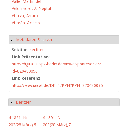
Valle, Martín del
Velezmoro, A. Neptalí
Villalva, Arturo
Villarán, Acisclo
Metadaten Besitzer
Hide
Sektion:
section
Link Präsentation:
http://digital.iai.spk-berlin.de/viewer/ppnresolver?
id=820480096
Link Referenz:
http://www.iaicat.de/DB=1/PPN?PPN=820480096
Besitzer
Show
4.1891=Nr.
4.1891=Nr.
203(28.März),5
203(28.März),7