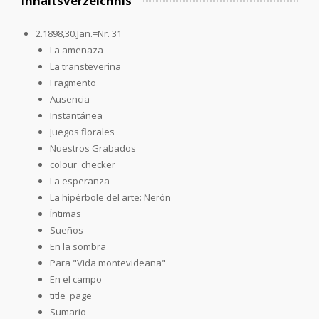
Inhaltsverzeichnis
2.1898,30.Jan.=Nr. 31
La amenaza
La transteverina
Fragmento
Ausencia
Instantánea
Juegos florales
Nuestros Grabados
colour_checker
La esperanza
La hipérbole del arte: Nerón
Íntimas
Sueños
En la sombra
Para "Vida montevideana"
En el campo
title_page
Sumario