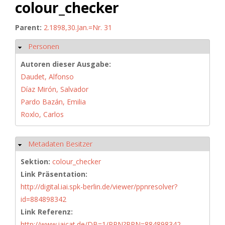
colour_checker
Parent:
2.1898,30.Jan.=Nr. 31
Personen
Hide
Autoren dieser Ausgabe:
Daudet, Alfonso
Díaz Mirón, Salvador
Pardo Bazán, Emilia
Roxlo, Carlos
Metadaten Besitzer
Hide
Sektion:
colour_checker
Link Präsentation:
http://digital.iai.spk-berlin.de/viewer/ppnresolver?
id=884898342
Link Referenz:
http://www.iaicat.de/DB=1/PPN?PPN=884898342