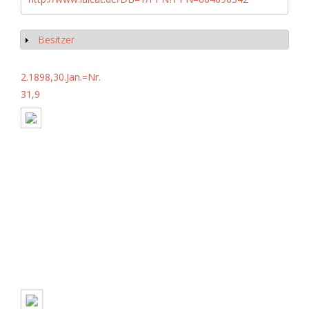
Besitzer
Show
2.1898,30.Jan.=Nr.
31,9