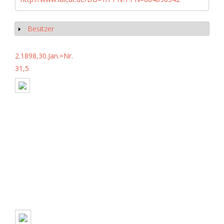
Besitzer
Show
2.1898,30.Jan.=Nr.
31,5