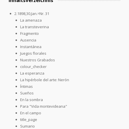
Inhaltsverzeichnis
2.1898,30.Jan.=Nr. 31
La amenaza
La transteverina
Fragmento
Ausencia
Instantánea
Juegos florales
Nuestros Grabados
colour_checker
La esperanza
La hipérbole del arte: Nerón
Íntimas
Sueños
En la sombra
Para "Vida montevideana"
En el campo
title_page
Sumario