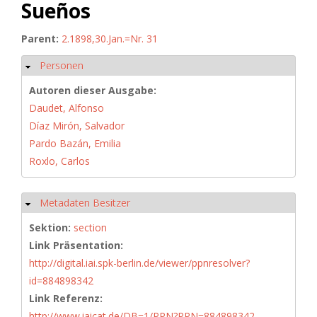
Sueños
Parent:
2.1898,30.Jan.=Nr. 31
Personen
Hide
Autoren dieser Ausgabe:
Daudet, Alfonso
Díaz Mirón, Salvador
Pardo Bazán, Emilia
Roxlo, Carlos
Metadaten Besitzer
Hide
Sektion:
section
Link Präsentation:
http://digital.iai.spk-berlin.de/viewer/ppnresolver?
id=884898342
Link Referenz:
http://www.iaicat.de/DB=1/PPN?PPN=884898342