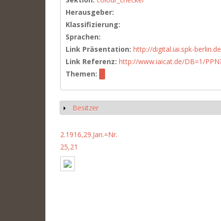
Herausgeber:
Klassifizierung:
Sprachen:
Link Präsentation:
http://digital.iai.spk-berli
Link Referenz:
http://www.iaicat.de/DB=1/P
Themen:
Besitzer
Show
2.1916,29.Jan.=Nr.
25,21