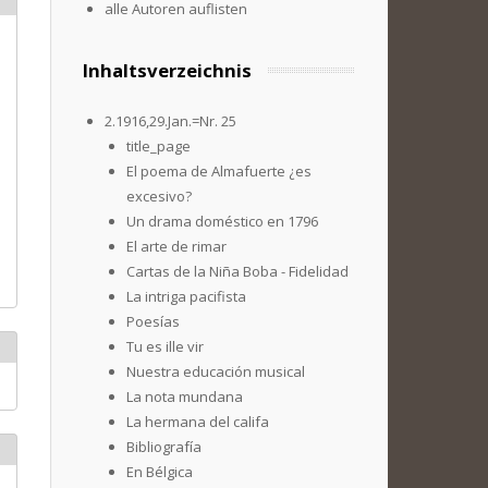
alle Autoren auflisten
Inhaltsverzeichnis
2.1916,29.Jan.=Nr. 25
title_page
El poema de Almafuerte ¿es
excesivo?
Un drama doméstico en 1796
El arte de rimar
Cartas de la Niña Boba - Fidelidad
La intriga pacifista
Poesías
Tu es ille vir
Nuestra educación musical
La nota mundana
La hermana del califa
Bibliografía
En Bélgica