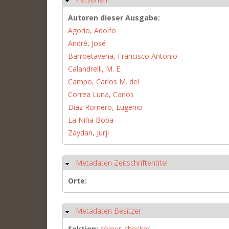
Autoren dieser Ausgabe:
Agorio, Adolfo
André, José
Barroetaveña, Francisco Antonio
Calandrelli, M. E.
Campo, Carlos M. del
Correa Luna, Carlos
Díaz Romero, Eugenio
La Niña Boba
Zaydan, Jurji
Metadaten Zeitschriftentitel
Hide
Orte:
Metadaten Besitzer
Hide
Sektion:
colour_checker