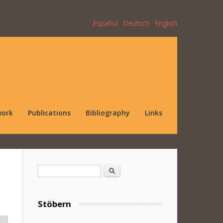
Español
Deutsch
English
work
Publications
Bibliography
Links
Search form
Search
Stöbern