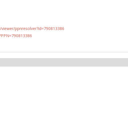
n.de/viewer/ppnresolver?id=790813386
PN?PPN=790813386