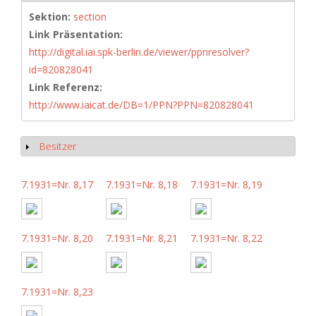
Sektion:
section
Link Präsentation:
http://digital.iai.spk-berlin.de/viewer/ppnresolver?
id=820828041
Link Referenz:
http://www.iaicat.de/DB=1/PPN?PPN=820828041
Besitzer
Show
7.1931=Nr. 8,17
7.1931=Nr. 8,18
7.1931=Nr. 8,19
7.1931=Nr. 8,20
7.1931=Nr. 8,21
7.1931=Nr. 8,22
7.1931=Nr. 8,23