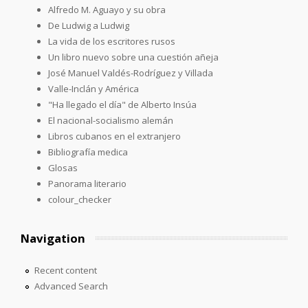
Alfredo M. Aguayo y su obra
De Ludwig a Ludwig
La vida de los escritores rusos
Un libro nuevo sobre una cuestión añeja
José Manuel Valdés-Rodríguez y Villada
Valle-Inclán y América
"Ha llegado el día" de Alberto Insúa
El nacional-socialismo alemán
Libros cubanos en el extranjero
Bibliografía medica
Glosas
Panorama literario
colour_checker
Navigation
Recent content
Advanced Search