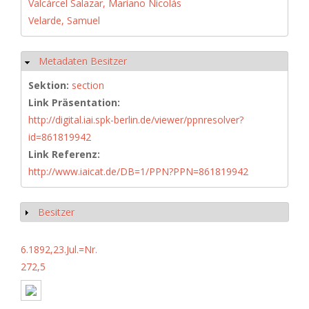
Valcárcel Salazar, Mariano Nicolás
Velarde, Samuel
Metadaten Besitzer
Hide
Sektion:
section
Link Präsentation:
http://digital.iai.spk-berlin.de/viewer/ppnresolver?
id=861819942
Link Referenz:
http://www.iaicat.de/DB=1/PPN?PPN=861819942
Besitzer
Show
6.1892,23.Jul.=Nr.
272,5