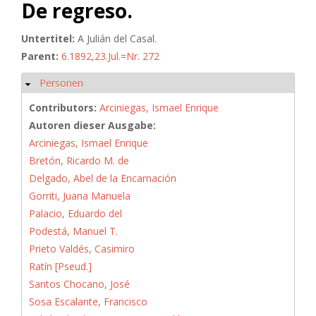
De regreso.
Untertitel:
A Julián del Casal.
Parent:
6.1892,23.Jul.=Nr. 272
Personen
Hide
Contributors:
Arciniegas, Ismael Enrique
Autoren dieser Ausgabe:
Arciniegas, Ismael Enrique
Bretón, Ricardo M. de
Delgado, Abel de la Encarnación
Gorriti, Juana Manuela
Palacio, Eduardo del
Podestá, Manuel T.
Prieto Valdés, Casimiro
Ratín [Pseud.]
Santos Chocano, José
Sosa Escalante, Francisco