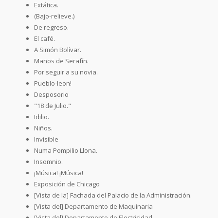
Extática.
(Bajo-relieve.)
De regreso.
El café.
A Simón Bolívar.
Manos de Serafín.
Por seguir a su novia.
Pueblo-leon!
Desposorio
"18 de Julio."
Idilio.
Niños.
Invisible
Numa Pompilio Llona.
Insomnio.
¡Música! ¡Música!
Exposición de Chicago
[Vista de la] Fachada del Palacio de la Administración.
[Vista del] Departamento de Maquinaria
[Vista del] Departamento de Electricidad.