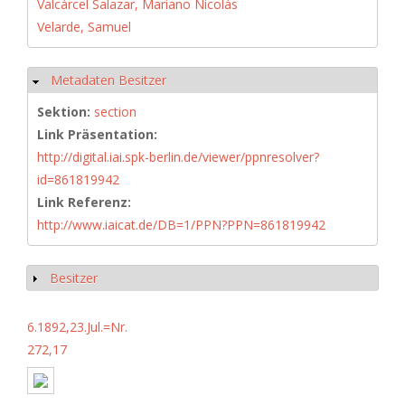
Valcárcel Salazar, Mariano Nicolás
Velarde, Samuel
Metadaten Besitzer
Hide
Sektion:
section
Link Präsentation:
http://digital.iai.spk-berlin.de/viewer/ppnresolver?
id=861819942
Link Referenz:
http://www.iaicat.de/DB=1/PPN?PPN=861819942
Besitzer
Show
6.1892,23.Jul.=Nr.
272,17