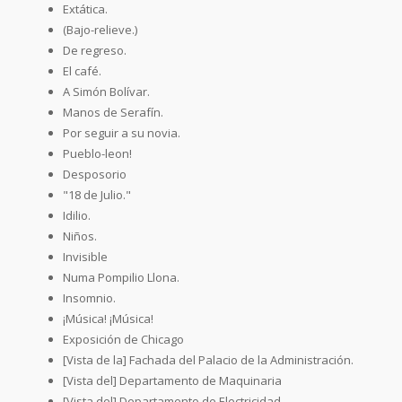
Extática.
(Bajo-relieve.)
De regreso.
El café.
A Simón Bolívar.
Manos de Serafín.
Por seguir a su novia.
Pueblo-leon!
Desposorio
"18 de Julio."
Idilio.
Niños.
Invisible
Numa Pompilio Llona.
Insomnio.
¡Música! ¡Música!
Exposición de Chicago
[Vista de la] Fachada del Palacio de la Administración.
[Vista del] Departamento de Maquinaria
[Vista del] Departamento de Electricidad.