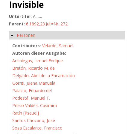
Invisible
Untertitel:
A.......
Parent:
6.1892,23.Jul.=Nr. 272
Personen
Hide
Contributors:
Velarde, Samuel
Autoren dieser Ausgabe:
Arciniegas, Ismael Enrique
Bretón, Ricardo M. de
Delgado, Abel de la Encarnación
Gorriti, Juana Manuela
Palacio, Eduardo del
Podestá, Manuel T.
Prieto Valdés, Casimiro
Ratín [Pseud.]
Santos Chocano, José
Sosa Escalante, Francisco