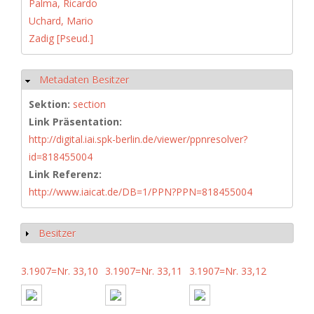
Palma, Ricardo
Uchard, Mario
Zadig [Pseud.]
Metadaten Besitzer
Hide
Sektion:
section
Link Präsentation:
http://digital.iai.spk-berlin.de/viewer/ppnresolver?
id=818455004
Link Referenz:
http://www.iaicat.de/DB=1/PPN?PPN=818455004
Besitzer
Show
3.1907=Nr. 33,10
3.1907=Nr. 33,11
3.1907=Nr. 33,12