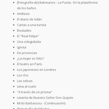
[Fotografía de] Balnearios - La Punta.- En la plataforma
de los baños
Antítesis
El diario de Adán
Cartas a una turista
Boutades
El "Real Felipe"
Una colegialada
Ignota
De provincias
¿La mujer es feliz?
El teatro en París
Los japoneses en Londres
Los ríos
Las selvas
Lima al vuelo
"A través de un prisma"
Letanía de Nuestro Señor Don Quijote
Mi tío Barbassou - (Continuación)
[Fotografía de] Modas