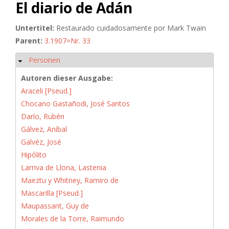
El diario de Adán
Untertitel:
Restaurado cuidadosamente por Mark Twain
Parent:
3.1907=Nr. 33
Personen
Hide
Autoren dieser Ausgabe:
Araceli [Pseud.]
Chocano Gastañodi, José Santos
Darío, Rubén
Gálvez, Aníbal
Galvéz, José
Hipólito
Larriva de Llona, Lastenia
Maeztu y Whitney, Ramiro de
Mascarilla [Pseud.]
Maupassant, Guy de
Morales de la Torre, Raimundo