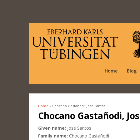
Home
Blog
Home
» Chocano Gastañodi, José Santos
You are here
Chocano Gastañodi, Jos
Given name:
José Santos
Family name:
Chocano Gastañodi