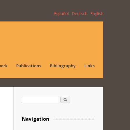
Español
Deutsch
English
work
Publications
Bibliography
Links
Search form
Search
Navigation