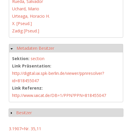
Rueda, Salvador
Uchard, Mario
Urteaga, Horacio H.
X. [Pseud.]
Zadig [Pseud.]
Metadaten Besitzer
Hide
Sektion:
section
Link Präsentation:
http://digital.iai.spk-berlin.de/viewer/ppnresolver?
id=818455047
Link Referenz:
http://www.iaicat.de/DB=1/PPN?PPN=818455047
Besitzer
Show
3.1907=Nr. 35,11