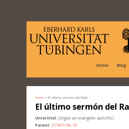
Home
Blog
Home
» El último sermón del Rabí
You are here
El último sermón del Ra
Untertitel:
(Según un evangelio apócrifo)
Parent:
3.1907=Nr. 35