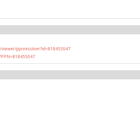
n.de/viewer/ppnresolver?id=818455047
PN?PPN=818455047