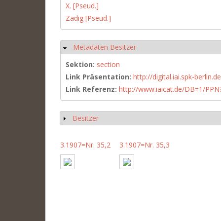
X. [Pseud.]
Zadig [Pseud.]
Metadaten Besitzer
Hide
Sektion:
section
Link Präsentation:
http://digital.iai.spk-berli
Link Referenz:
http://www.iaicat.de/DB=1/P
Besitzer
Show
3.1907=Nr. 35,2
3.1907=Nr. 35,3