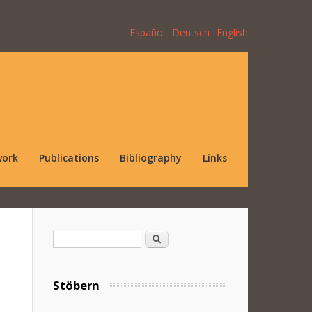
Español
Deutsch
English
work
Publications
Bibliography
Links
Search form
Search
Stöbern