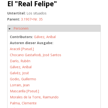
El "Real Felipe"
Untertitel:
Los situados
Parent:
3.1907=Nr. 35
Personen
Hide
Contributors:
Gálvez, Aníbal
Autoren dieser Ausgabe:
Araceli [Pseud.]
Chocano Gastañodi, José Santos
Darío, Rubén
Gálvez, Aníbal
Galvéz, José
Godio, Guillermo
Lorrain, Jean
Mascarilla [Pseud.]
Morales de la Torre, Raimundo
Palma, Clemente