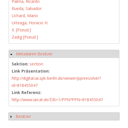
Palma, Ricardo
Rueda, Salvador
Uchard, Mario
Urteaga, Horacio H.
X. [Pseud.]
Zadig [Pseud.]
Metadaten Besitzer
Hide
Sektion:
section
Link Präsentation:
http://digital.iai.spk-berlin.de/viewer/ppnresolver?
id=818455047
Link Referenz:
http://www.iaicat.de/DB=1/PPN?PPN=818455047
Besitzer
Show