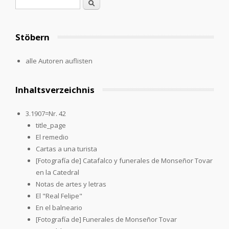
Search form
Search
Stöbern
alle Autoren auflisten
Inhaltsverzeichnis
3.1907=Nr. 42
title_page
El remedio
Cartas a una turista
[Fotografía de] Catafalco y funerales de Monseñor Tovar
en la Catedral
Notas de artes y letras
El "Real Felipe"
En el balneario
[Fotografía de] Funerales de Monseñor Tovar