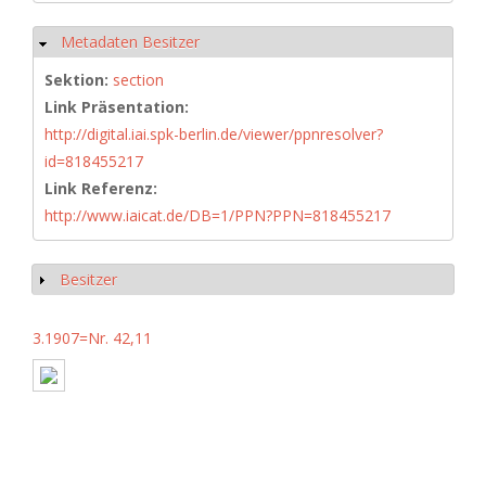
Metadaten Besitzer
Hide
Sektion:
section
Link Präsentation:
http://digital.iai.spk-berlin.de/viewer/ppnresolver?
id=818455217
Link Referenz:
http://www.iaicat.de/DB=1/PPN?PPN=818455217
Besitzer
Show
3.1907=Nr. 42,11