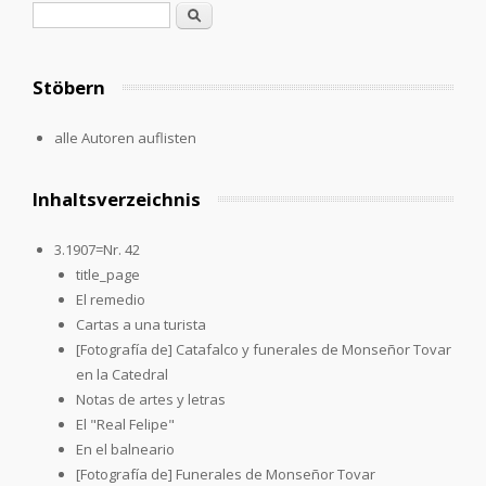
Search form
Search
Stöbern
alle Autoren auflisten
Inhaltsverzeichnis
3.1907=Nr. 42
title_page
El remedio
Cartas a una turista
[Fotografía de] Catafalco y funerales de Monseñor Tovar
en la Catedral
Notas de artes y letras
El "Real Felipe"
En el balneario
[Fotografía de] Funerales de Monseñor Tovar