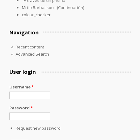
"A través de un prisma"
Mi tío Barbassou - (Continuación)
colour_checker
Navigation
Recent content
Advanced Search
User login
Username
*
Password
*
Request new password