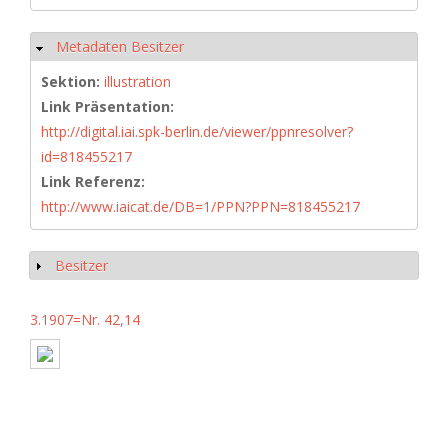
Metadaten Besitzer
Hide
Sektion:
illustration
Link Präsentation:
http://digital.iai.spk-berlin.de/viewer/ppnresolver?
id=818455217
Link Referenz:
http://www.iaicat.de/DB=1/PPN?PPN=818455217
Besitzer
Show
3.1907=Nr. 42,14